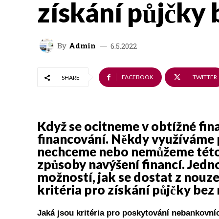
získání půjčky 
By
Admin
6.5.2022
FACEBOOK
TWITTER
SHARE
Když se ocitneme v obtížné fina
financování. Někdy využíváme 
nechceme nebo nemůžeme této 
způsoby navýšení financí. Jedno
možností, jak se dostat z nouze
kritéria pro získání půjčky bez 
Jaká jsou kritéria pro poskytování nebankovní