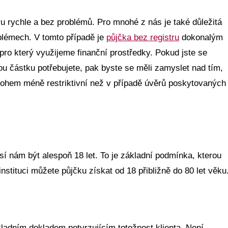
u rychle a bez problémů. Pro mnohé z nás je také důležitá
blémech. V tomto případě je
půjčka bez registru
dokonalým
pro který využijeme finanční prostředky. Pokud jste se
ou částku potřebujete, pak byste se měli zamyslet nad tím,
 mnohem méně restriktivní než v případě úvěrů poskytovaných
 nám být alespoň 18 let. To je základní podmínka, kterou
nstituci můžete půjčku získat od 18 přibližně do 80 let věku
adním dokladem potvrzujícím totožnost klienta. Není