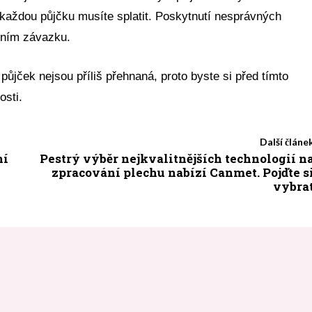
 každou půjčku musíte splatit. Poskytnutí nesprávných
ením závazku.
půjček nejsou příliš přehnaná, proto byste si před tímto
osti.
Další článe
ní
Pestrý výběr nejkvalitnějších technologií n
zpracování plechu nabízí Canmet. Pojďte s
vybra