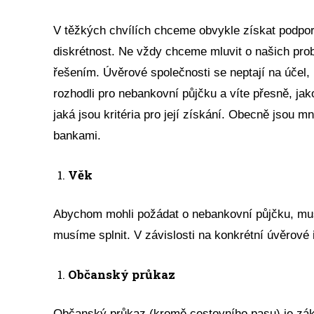
V těžkých chvílích chceme obvykle získat podpor
diskrétnost. Ne vždy chceme mluvit o našich pro
řešením. Úvěrové společnosti se neptají na účel, 
rozhodli pro nebankovní půjčku a víte přesně, jak
jaká jsou kritéria pro její získání. Obecně jsou
bankami.
Věk
Abychom mohli požádat o nebankovní půjčku, musí
musíme splnit. V závislosti na konkrétní úvěrové i
Občanský průkaz
Občanský průkaz (kromě cestovního pasu) je zákl