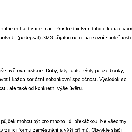
 nutné mít aktivní e-mail. Prostřednictvím tohoto kanálu vá
 potvrdit (podepsat) SMS přijatou od nebankovní společnosti
vaše úvěrová historie. Doby, kdy topto řešily pouze banky,
ovat i každá seriózní nebankovní společnost. Výsledek se
sti, ale také od konkrétní výše úvěru.
 půjček mohou být pro mnoho lidí překážkou. Ne všechny
vrzující formu zaměstnání a výši příjmů. Obvykle stačí